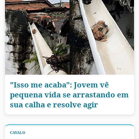
"Isso me acaba": Jovem vê
pequena vida se arrastando em
sua calha e resolve agir
CAVALO