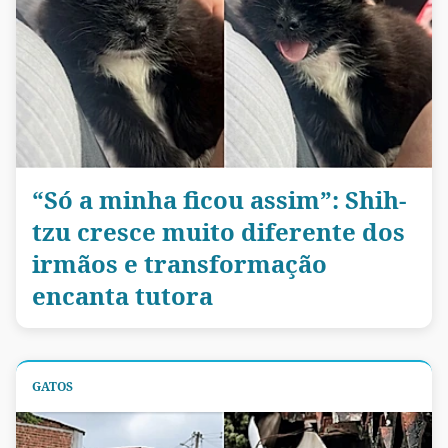
“Só a minha ficou assim”: Shih-
tzu cresce muito diferente dos
irmãos e transformação
encanta tutora
GATOS