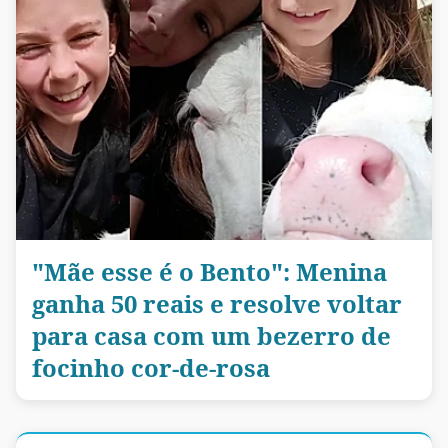
"Mãe esse é o Bento": Menina
ganha 50 reais e resolve voltar
para casa com um bezerro de
focinho cor-de-rosa