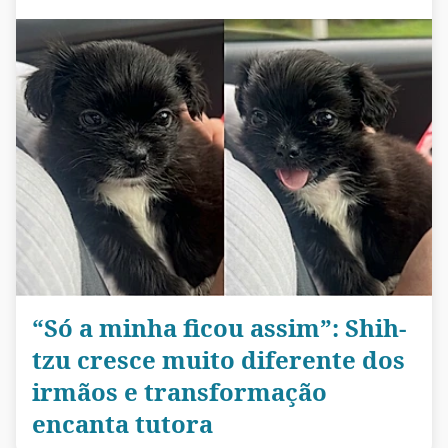
“Só a minha ficou assim”: Shih-
tzu cresce muito diferente dos
irmãos e transformação
encanta tutora