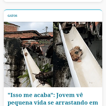
GATOS
"Isso me acaba": Jovem vê
pequena vida se arrastando em