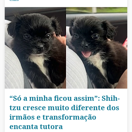
“Só a minha ficou assim”: Shih-
tzu cresce muito diferente dos
irmãos e transformação
encanta tutora