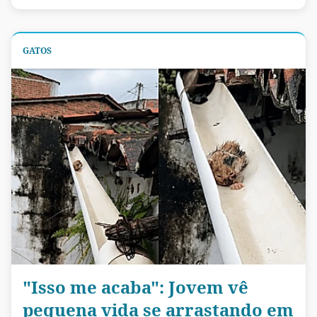
GATOS
"Isso me acaba": Jovem vê
pequena vida se arrastando em