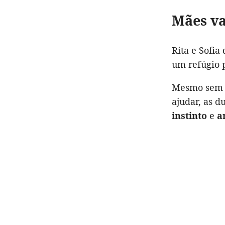
Mães va
Rita e Sofi
um refúgio p
Mesmo sem c
ajudar, as 
instinto
e
a