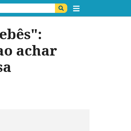
ebês":
ao achar
sa