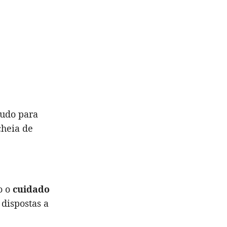
tudo para
cheia de
o o
cuidado
dispostas a