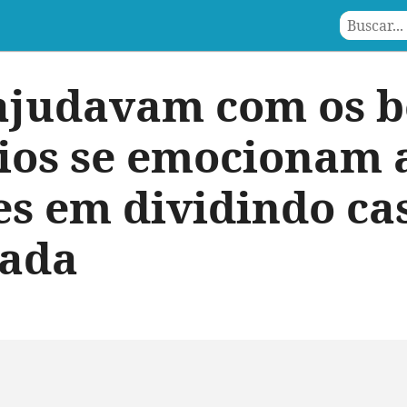
 ajudavam com os b
ios se emocionam 
s em dividindo ca
ada