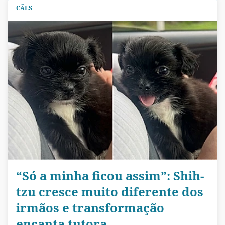
CÃES
“Só a minha ficou assim”: Shih-
tzu cresce muito diferente dos
irmãos e transformação
encanta tutora