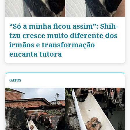
“Só a minha ficou assim”: Shih-
tzu cresce muito diferente dos
irmãos e transformação
encanta tutora
GATOS