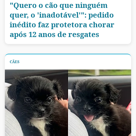
"Quero o cão que ninguém
quer, o 'inadotável'": pedido
inédito faz protetora chorar
após 12 anos de resgates
CÃES