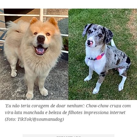
'Eu não teria coragem de doar nenhum': Chow-chow cruza com
vira-lata manchada e beleza de filhotes impressiona internet
(Foto: TikTok/@soumanudog)