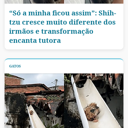
“Só a minha ficou assim”: Shih-
tzu cresce muito diferente dos
irmãos e transformação
encanta tutora
GATOS