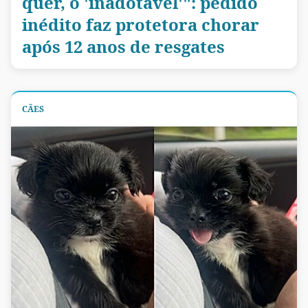
quer, o 'inadotável'": pedido
inédito faz protetora chorar
após 12 anos de resgates
CÃES