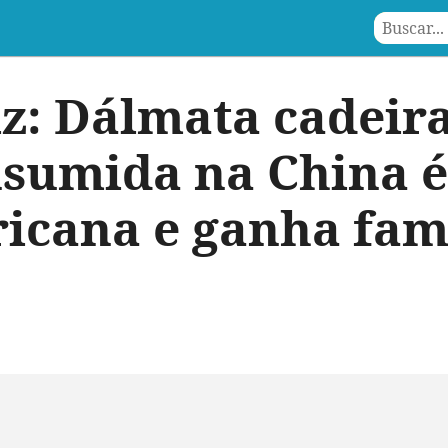
liz: Dálmata cadeir
nsumida na China é
icana e ganha fam