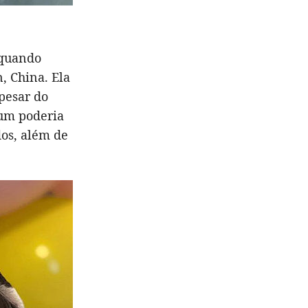
 quando
, China. Ela
pesar do
 um poderia
dos, além de