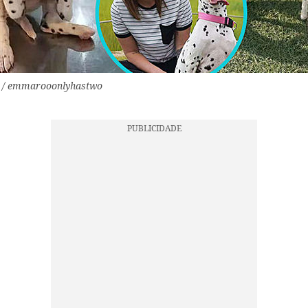
m / emmarooonlyhastwo