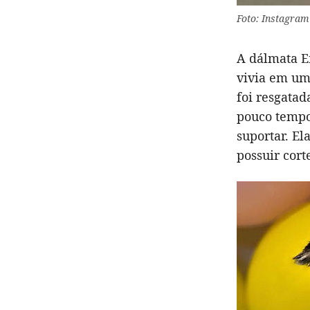
Foto: Instagra
A dálmata E
vivia em um
foi resgata
pouco tempo
suportar. El
possuir cort