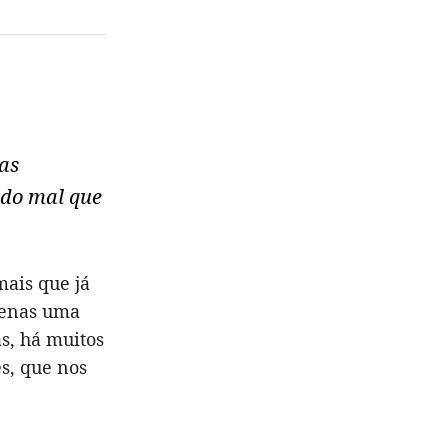
as
todo mal que
mais que já
penas uma
s, há muitos
es, que nos