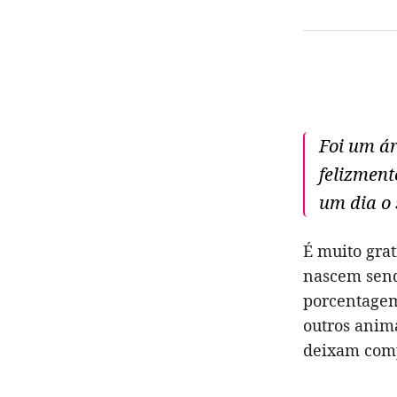
Foi um á
felizment
um dia o 
É muito grat
nascem send
porcentagem 
outros anima
deixam com