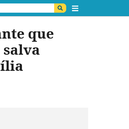
ante que
 salva
ília