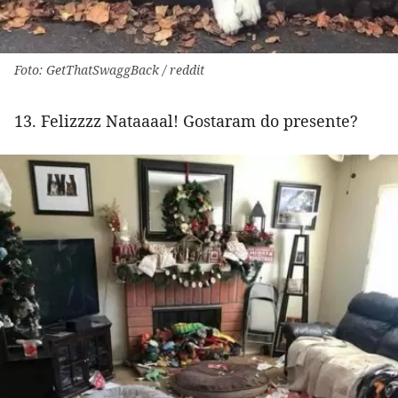
Foto: GetThatSwaggBack / reddit
13. Felizzzz Nataaaal! Gostaram do presente?