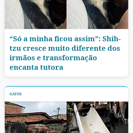
“Só a minha ficou assim”: Shih-
tzu cresce muito diferente dos
irmãos e transformação
encanta tutora
GATOS