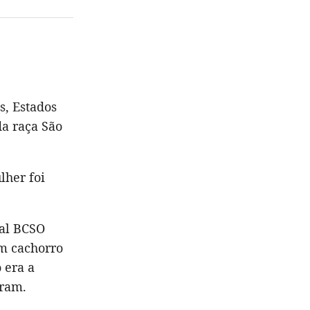
s, Estados
da raça São
lher foi
mal BCSO
m cachorro
 era a
aram.