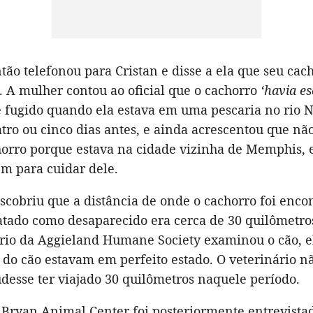
ntão telefonou para Cristan e disse a ela que seu cac
. A mulher contou ao oficial que o cachorro
‘havia e
e fugido quando ela estava em uma pescaria no rio N
tro ou cinco dias antes, e ainda acrescentou que nã
horro porque estava na cidade vizinha de Memphis, 
m para cuidar dele.
scobriu que a distância de onde o cachorro foi enco
latado como desaparecido era cerca de 30 quilômetr
rio da Aggieland Humane Society examinou o cão, e
 do cão estavam em perfeito estado. O veterinário n
desse ter viajado 30 quilômetros naquele período.
 Bryan Animal Center foi posteriormente entrevista