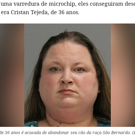
 uma varredura de microchip, eles conseguiram desc
 era Cristan Tejeda, de 36 anos.
 de 36 anos é acusada de abandonar seu cão da raça São Bernardo. (