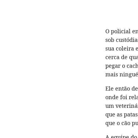
O policial e
sob custódia
sua coleira 
cerca de qua
pegar o cac
mais ningué
Ele então de
onde foi re
um veteriná
que as patas
que o cão pu
A equipe do