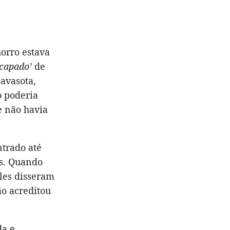
horro estava
scapado’
de
avasota,
o poderia
e não havia
ntrado até
os. Quando
les disseram
ão acreditou
da e