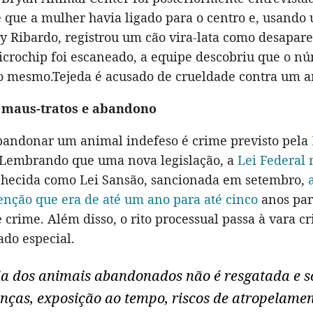
e que a mulher havia ligado para o centro e, usand
oy Ribardo, registrou um cão vira-lata como desapare
crochip foi escaneado, a equipe descobriu que o n
 o mesmo.Tejeda é acusado de crueldade contra um a
 maus-tratos e abandono
abandonar um animal indefeso é crime previsto pela
 Lembrando que uma nova legislação, a
Lei Federal 
ecida como Lei Sansão, sancionada em setembro,
enção que era de até um ano para até cinco
anos pa
 crime. Além disso, o rito processual passa à vara c
ado especial.
ia dos animais abandonados não é resgatada e s
nças, exposição ao tempo, riscos de atropelamen