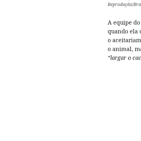
Reprodução/Braz
A equipe do
quando ela 
o aceitariam
o animal, ma
“largar o c