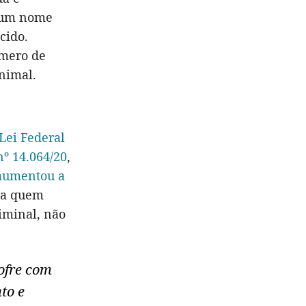
o um nome
cido.
úmero de
nimal.
Lei Federal
nº 14.064/20
,
aumentou a
ra quem
riminal, não
ofre com
to e