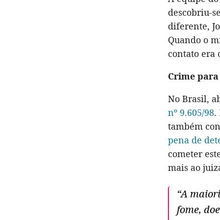
descobriu-s
diferente, J
Quando o mi
contato era
Crime para
No Brasil, 
nº 9.605/98
.
também conh
pena de det
cometer este
mais ao juiz
“A maior
fome, doe