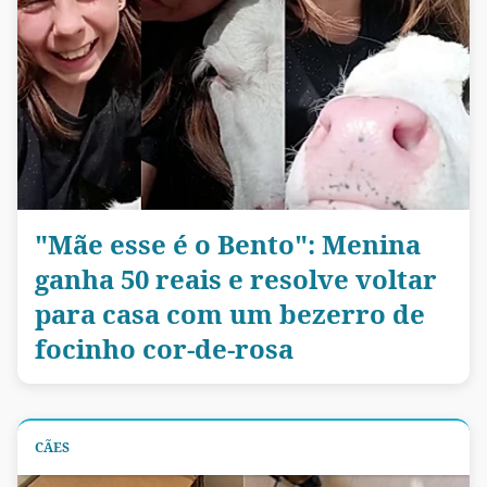
"Mãe esse é o Bento": Menina
ganha 50 reais e resolve voltar
para casa com um bezerro de
focinho cor-de-rosa
CÃES