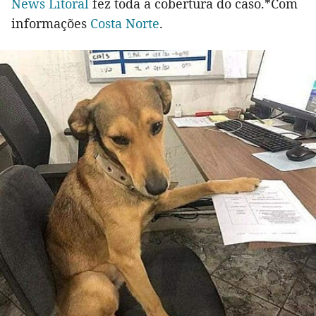
News Litoral
fez toda a cobertura do caso.*Com
informações
Costa Norte
.