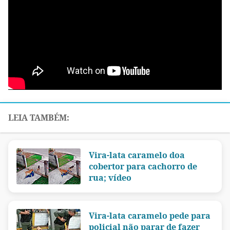
Vira-lata caramelo doa
cobertor para cachorro de
rua; vídeo
Vira-lata caramelo pede para
policial não parar de fazer