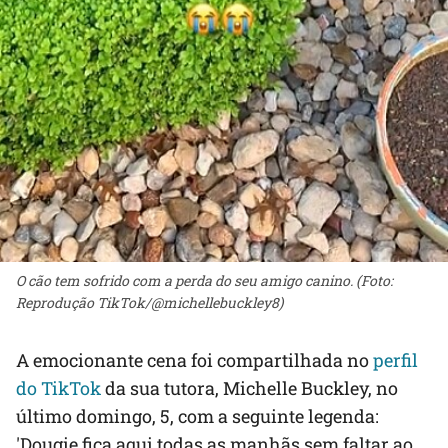
O cão tem sofrido com a perda do seu amigo canino. (Foto:
Reprodução TikTok/@michellebuckley8)
A emocionante cena foi compartilhada no
perfil
do TikTok
da sua tutora, Michelle Buckley, no
último domingo, 5, com a seguinte legenda:
'Dougie fica aqui todas as manhãs sem faltar ao