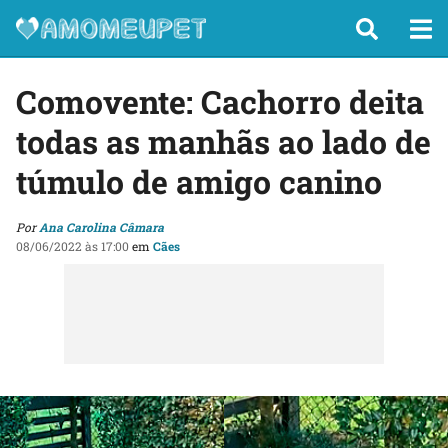
Comovente: Cachorro deita
todas as manhãs ao lado de
túmulo de amigo canino
Por
Ana Carolina Câmara
08/06/2022 às 17:00
em
Cães