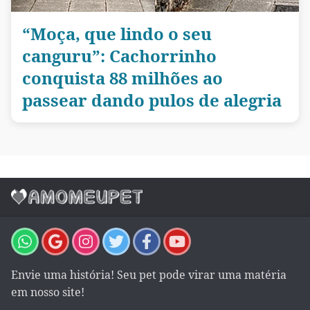
“Moça, que lindo o seu
canguru”: Cachorrinho
conquista 88 milhões ao
passear dando pulos de alegria
Envie uma história! Seu pet pode virar uma matéria
em nosso site!