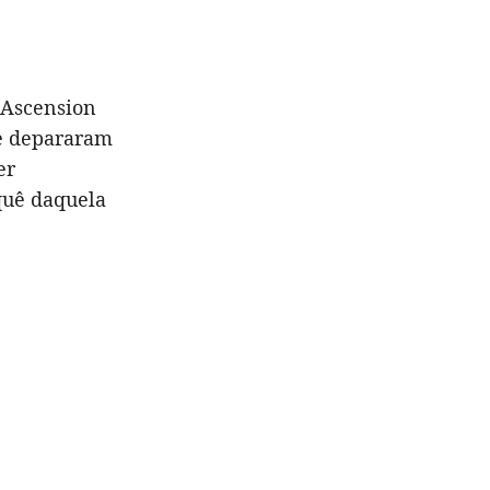
 Ascension
se depararam
er
quê daquela