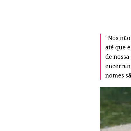
“Nós não
até que 
de nossa 
encerram
nomes são