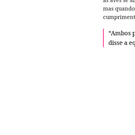
as aves se a
mas quando 
cumprimentá
“Ambos p
disse a e