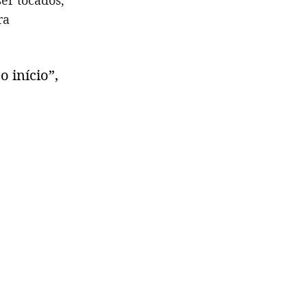
er tocados,
ra
 início”,