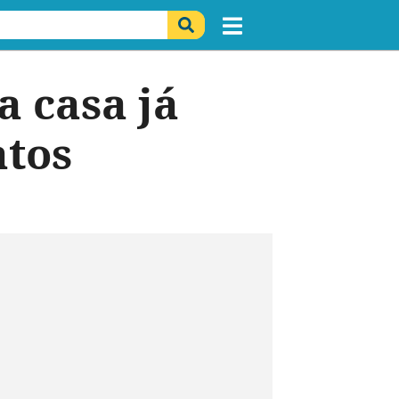
a casa já
atos