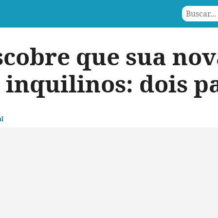
scobre que sua nov
inquilinos: dois p
l