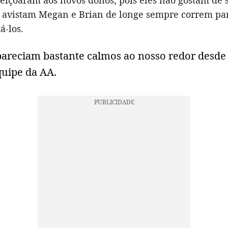
feiçoaram aos novos donos, pois eles não gostam de s
avistam Megan e Brian de longe sempre correm pa
-los.
areciam bastante calmos ao nosso redor desde o
quipe da AA.