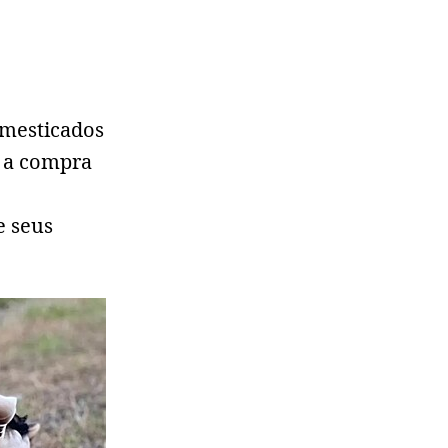
omesticados
 a compra
e seus