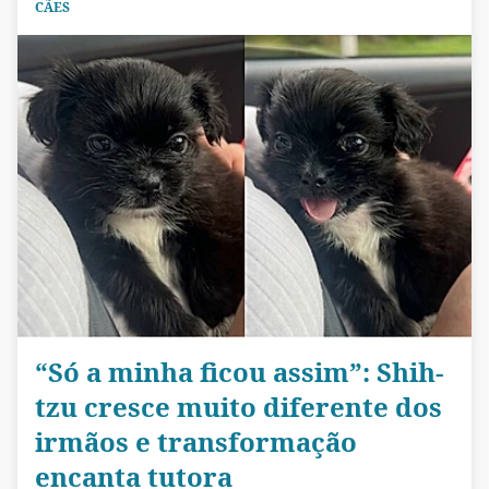
CÃES
“Só a minha ficou assim”: Shih-
tzu cresce muito diferente dos
irmãos e transformação
encanta tutora