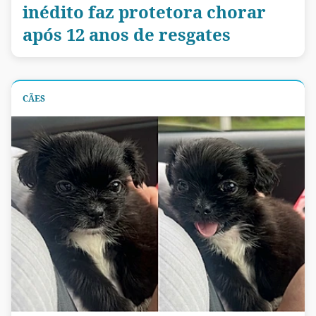
inédito faz protetora chorar
após 12 anos de resgates
CÃES