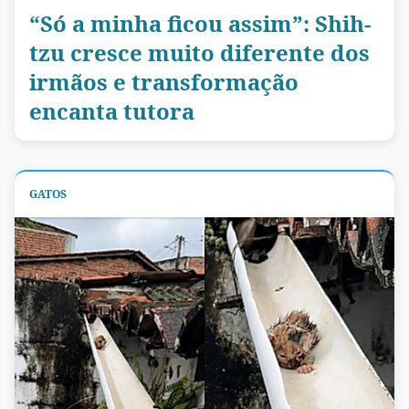
“Só a minha ficou assim”: Shih-
tzu cresce muito diferente dos
irmãos e transformação
encanta tutora
GATOS