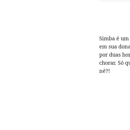
Simba é um 
em sua dona
por duas hor
chorar. Só q
né?!