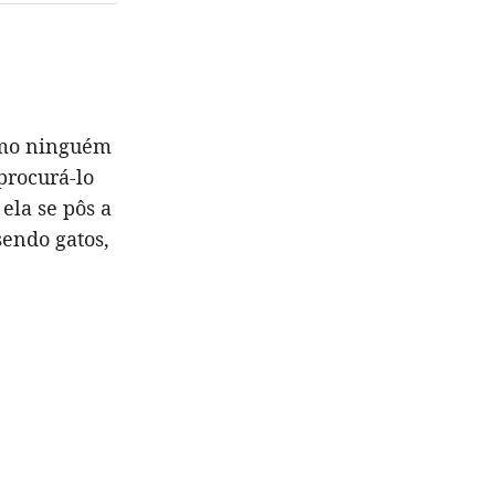
omo ninguém
procurá-lo
ela se pôs a
sendo gatos,