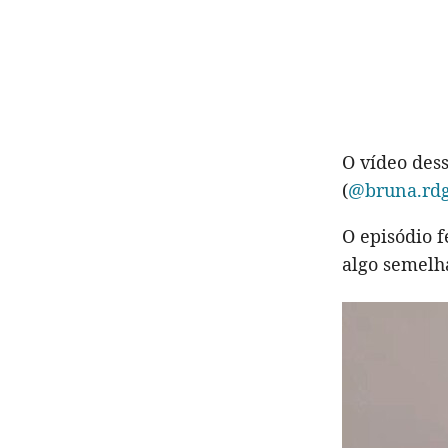
O vídeo dess
(
@bruna.rd
O episódio f
algo semelh