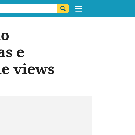
do
as e
de views