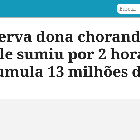
erva dona choran
le sumiu por 2 hor
umula 13 milhões 