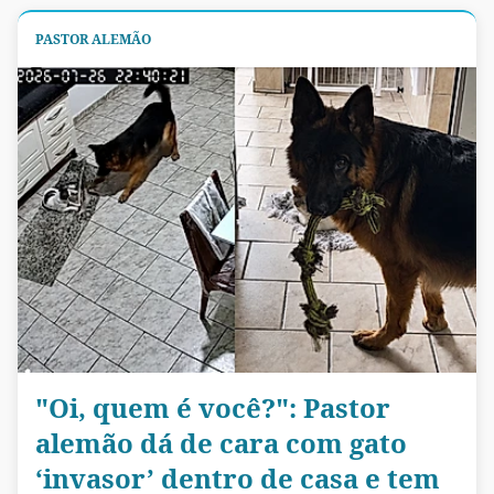
PASTOR ALEMÃO
"Oi, quem é você?": Pastor
alemão dá de cara com gato
‘invasor’ dentro de casa e tem