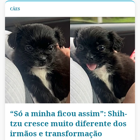
CÃES
“Só a minha ficou assim”: Shih-
tzu cresce muito diferente dos
irmãos e transformação