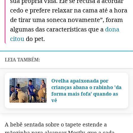
sua própria vida. Ele se recusa a acordar
cedo e prefere relaxar na cama até a hora
de tirar uma soneca novamente”, foram
algumas das características que a
dona
citou
do pet.
Ovelha apaixonada por
crianças abana o rabinho 'da
forma mais fofa' quando as
vê
A bebê sentada sobre o tapete estende a
mãozinha para alcançar Mostly, que a cada