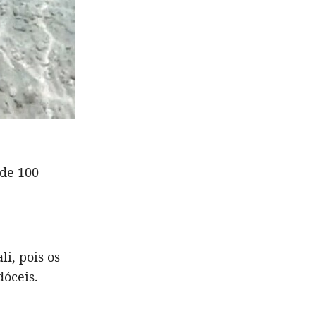
 de 100
i, pois os
dóceis.