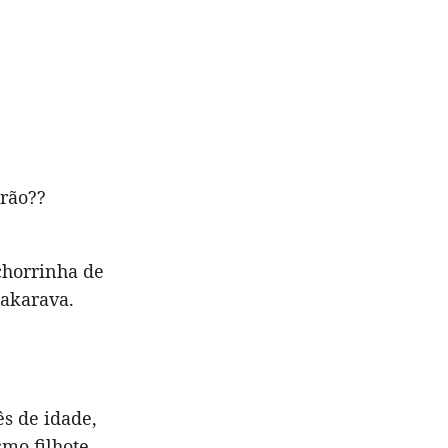
arão??
chorrinha de
Fakarava.
s de idade,
mo filhote,