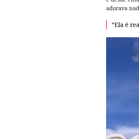
adorava nada
“Ela é re