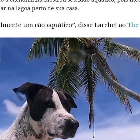
r na lagoa perto de sua casa.
almente um cão aquático”, disse Larchet ao
The