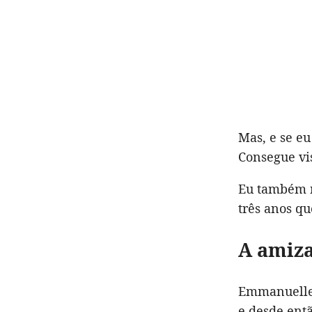
Mas, e se e
Consegue vi
Eu também n
três anos q
A amiz
Emmanuelle 
e desde entã