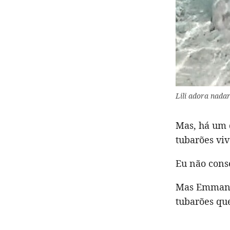
Lili adora nada
Mas, há um d
tubarões vi
Eu não cons
Mas Emmanue
tubarões que