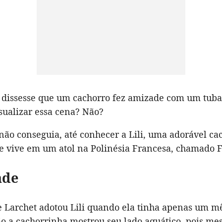
u dissesse que um cachorro fez amizade com um tub
sualizar essa cena? Não?
ão conseguia, até conhecer a Lili, uma adorável ca
ue vive em um atol na Polinésia Francesa, chamado 
ade
Larchet adotou Lili quando ela tinha apenas um mê
o a cachorrinha mostrou seu lado aquático, pois mes