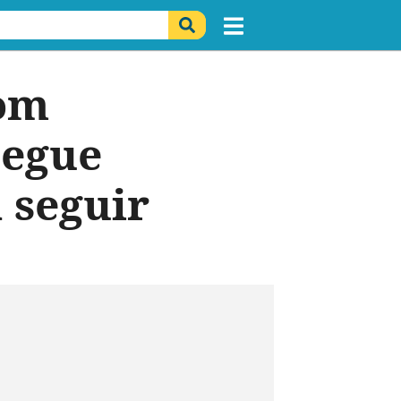
com
segue
 seguir