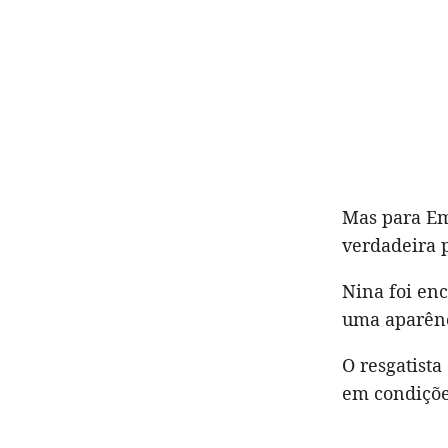
Mas para Em
verdadeira 
Nina foi enc
uma aparênc
O resgatista
em condições