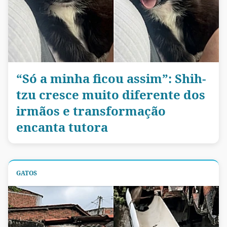
“Só a minha ficou assim”: Shih-
tzu cresce muito diferente dos
irmãos e transformação
encanta tutora
GATOS