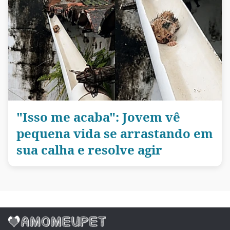
"Isso me acaba": Jovem vê
pequena vida se arrastando em
sua calha e resolve agir