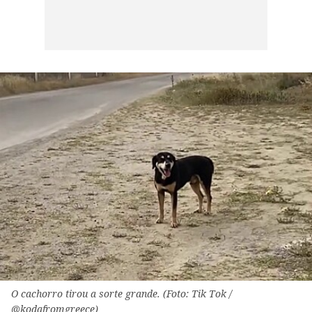
O cachorro tirou a sorte grande. (Foto: Tik Tok /
@kodafromgreece)