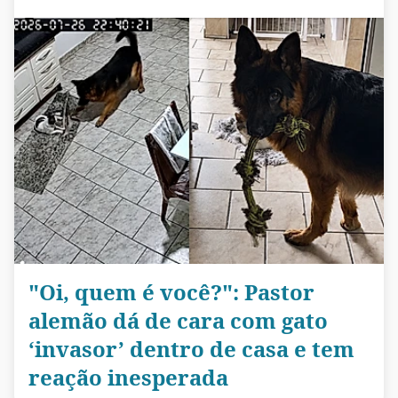
"Oi, quem é você?": Pastor
alemão dá de cara com gato
‘invasor’ dentro de casa e tem
reação inesperada