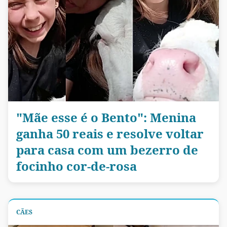
"Mãe esse é o Bento": Menina
ganha 50 reais e resolve voltar
para casa com um bezerro de
focinho cor-de-rosa
CÃES