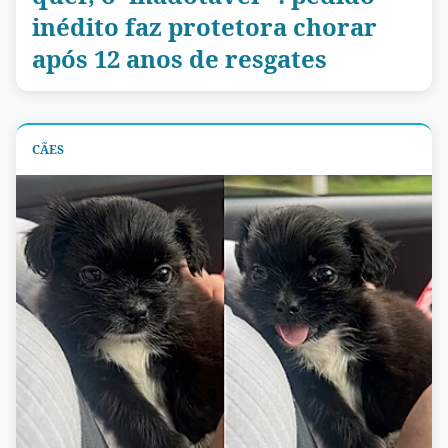
inédito faz protetora chorar
após 12 anos de resgates
CÃES