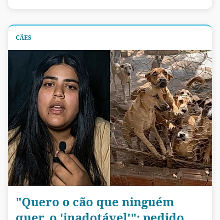
CÃES
"Quero o cão que ninguém
quer, o 'inadotável'": pedido