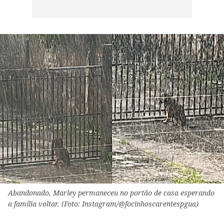
Abandonado, Marley permaneceu no portão de casa esperando
a família voltar. (Foto: Instagram/@focinhoscarentespgua)