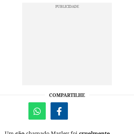
COMPARTILHE
Um
cão
chamado Marley foi
cruelmente