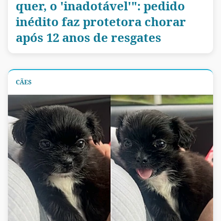
quer, o 'inadotável'": pedido
inédito faz protetora chorar
após 12 anos de resgates
CÃES