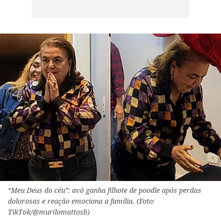
“Meu Deus do céu”: avó ganha filhote de poodle após perdas
dolorosas e reação emociona a família. (Foto:
TikTok/@murilomattosb)