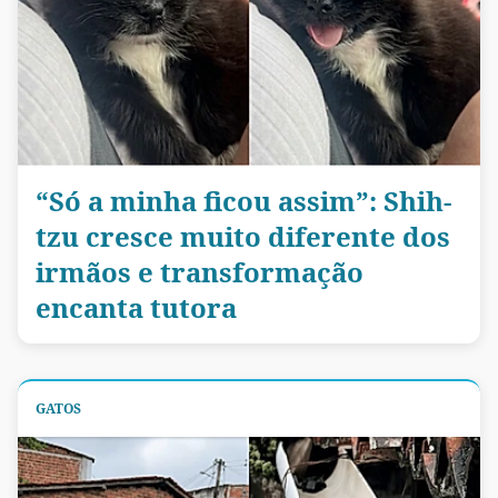
“Só a minha ficou assim”: Shih-
tzu cresce muito diferente dos
irmãos e transformação
encanta tutora
GATOS