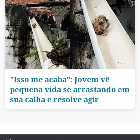
"Isso me acaba": Jovem vê
pequena vida se arrastando em
sua calha e resolve agir