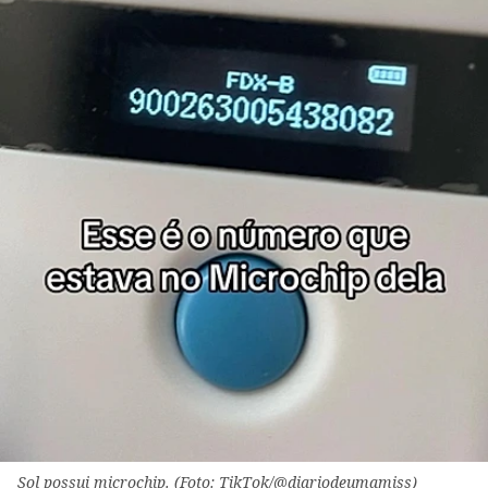
Sol possui microchip. (Foto: TikTok/@diariodeumamiss)