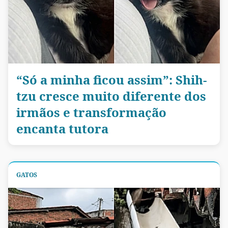
“Só a minha ficou assim”: Shih-
tzu cresce muito diferente dos
irmãos e transformação
encanta tutora
GATOS