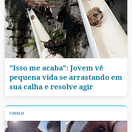
"Isso me acaba": Jovem vê
pequena vida se arrastando em
sua calha e resolve agir
CAVALO