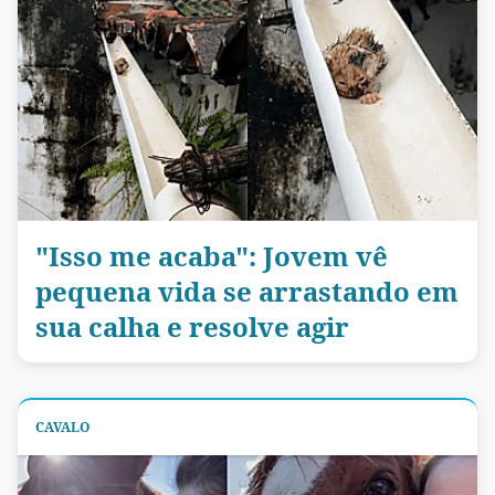
"Isso me acaba": Jovem vê
pequena vida se arrastando em
sua calha e resolve agir
CAVALO