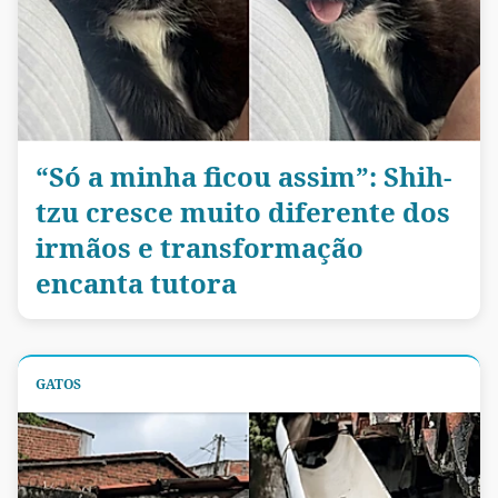
“Só a minha ficou assim”: Shih-
tzu cresce muito diferente dos
irmãos e transformação
encanta tutora
GATOS