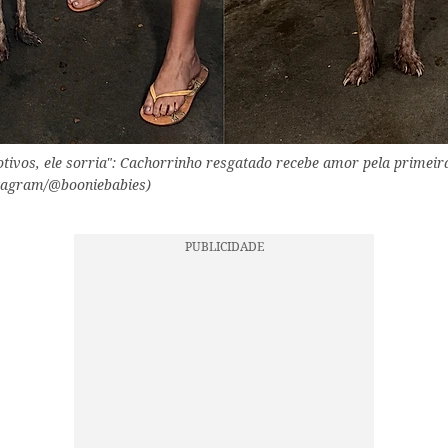
vos, ele sorria": Cachorrinho resgatado recebe amor pela primeira 
nstagram/@booniebabies)