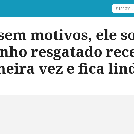
em motivos, ele so
nho resgatado rec
eira vez e fica lin