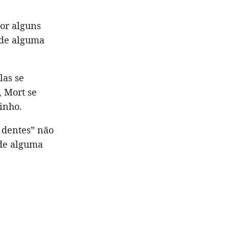
Por alguns
 de alguma
las se
, Mort se
rinho.
 dentes” não
 de alguma