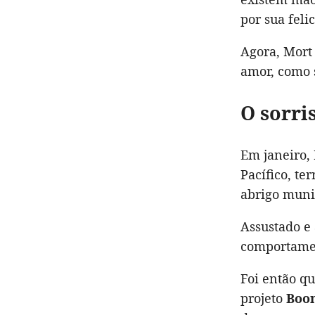
por sua feli
Agora, Mort 
amor, como
O sorri
Em janeiro, 
Pacífico, te
abrigo muni
Assustado e 
comportament
Foi então q
projeto
Boon