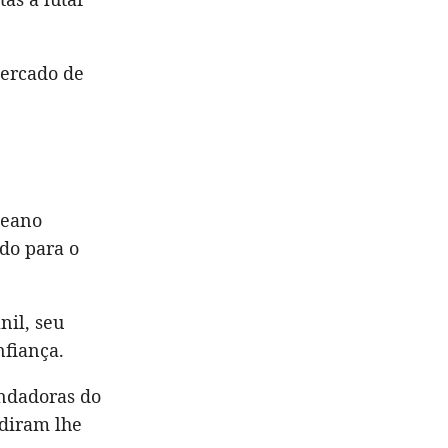
cercado de
ceano
ado para o
nil, seu
nfiança.
undadoras do
idiram lhe