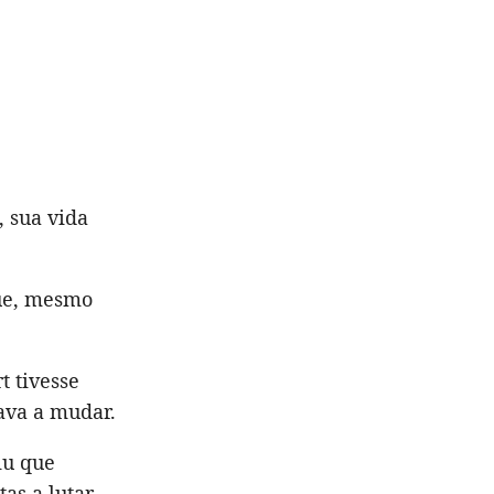
, sua vida
que, mesmo
t tivesse
ava a mudar.
iu que
as a lutar