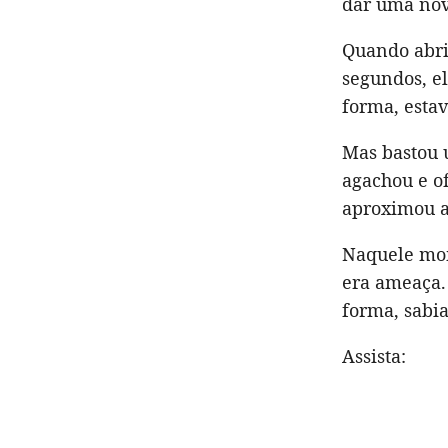
dar uma nov
Quando abrir
segundos, el
forma, esta
Mas bastou 
agachou e of
aproximou ao
Naquele mom
era ameaça. 
forma, sabi
Assista: