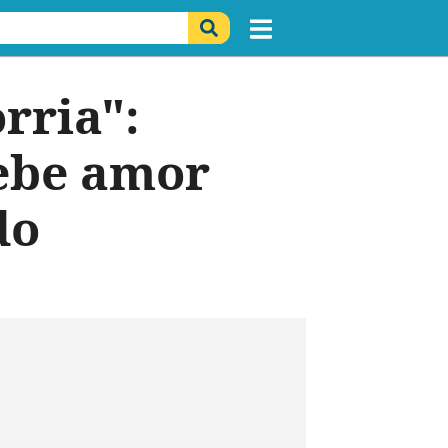
rria":
ebe amor
do