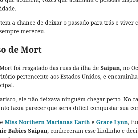
cidade.
tem a chance de deixar o passado para trás e viver 
 sempre mereceu.
so de Mort
Mort foi resgatado das ruas da ilha de
Saipan
, no O
rritório pertencente aos Estados Unidos, e encaminh
cipal.
arisco, ele não deixava ninguém chegar perto. No ca
o fazia parecer que seria difícil conquistar sua co
ue
Miss Northern Marianas Earth
e
Grace Lynn
, f
ie Babies Saipan
, conheceram esse lindinho e dec