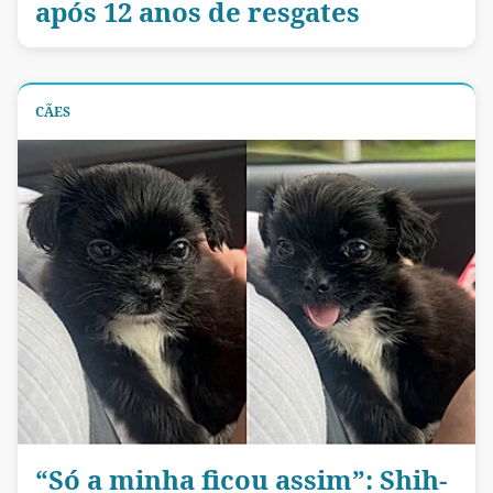
após 12 anos de resgates
CÃES
“Só a minha ficou assim”: Shih-