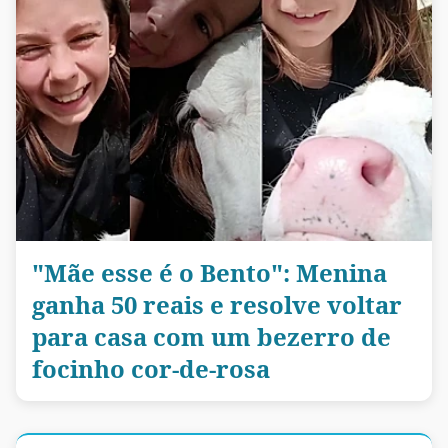
"Mãe esse é o Bento": Menina
ganha 50 reais e resolve voltar
para casa com um bezerro de
focinho cor-de-rosa