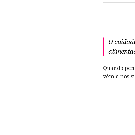
O cuidado
alimentaç
Quando pens
vêm e nos 