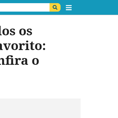
os os
avorito:
nfira o