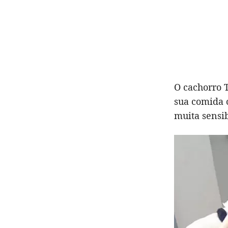
O cachorro T
sua comida c
muita sensib