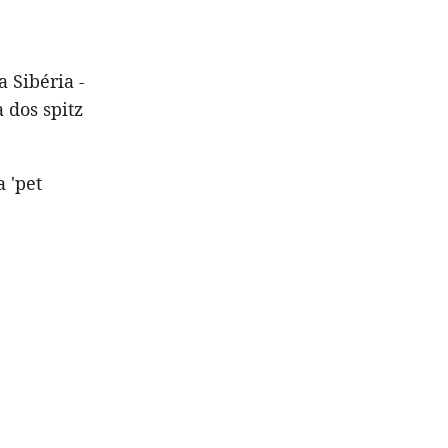
 Sibéria -
a dos spitz
 'pet