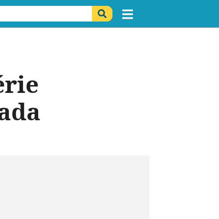
érie
sada