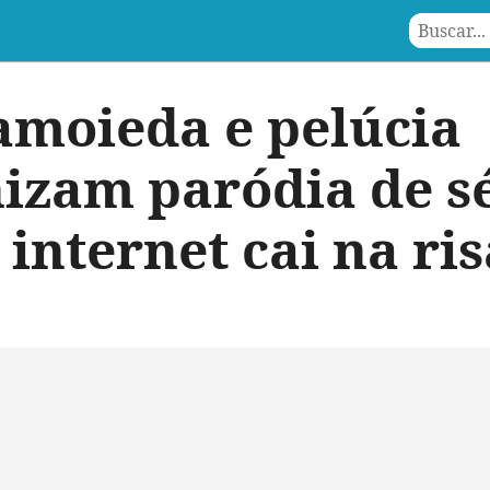
amoieda e pelúcia
izam paródia de s
 internet cai na ri