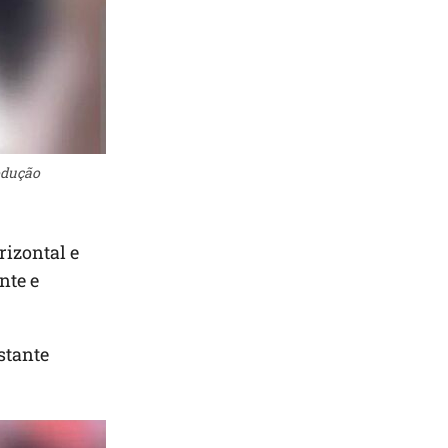
odução
rizontal e
nte e
stante