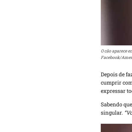
O cão aparece e
Facebook/Ameri
Depois de fa
cumprir com 
expressar to
Sabendo que 
singular.
“Vo