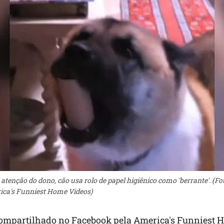
tenção do dono, cão usa rolo de papel higiênico como 'berrante'. (F
ca's Funniest Home Videos)
 compartilhado no Facebook pela America's Funniest 