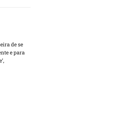
eira de se
ente e para
’,