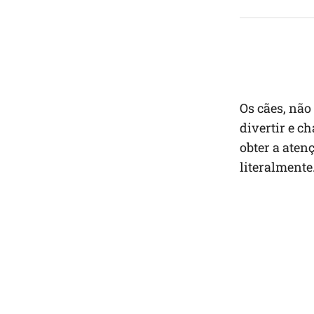
Os cães, não
divertir e c
obter a aten
literalmente