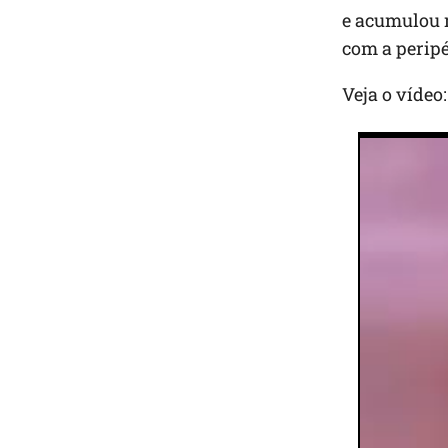
e acumulou m
com a peripé
Veja o vídeo: