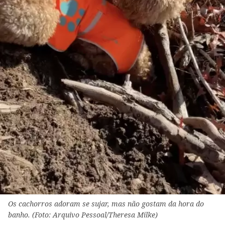
Os cachorros adoram se sujar, mas não gostam da hora do
banho. (Foto: Arquivo Pessoal/Theresa Milke)