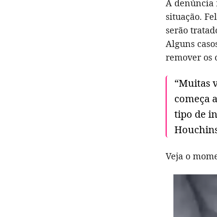
A denúncia 
situação. Fe
serão trata
Alguns caso
remover os 
“Muitas 
começa a 
tipo de i
Houchins
Veja o mome