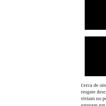
Cerca de oi
resgate desc
viviam no p
estavam em