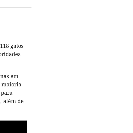
118 gatos
oridades
 mas em
a maioria
 para
s, além de