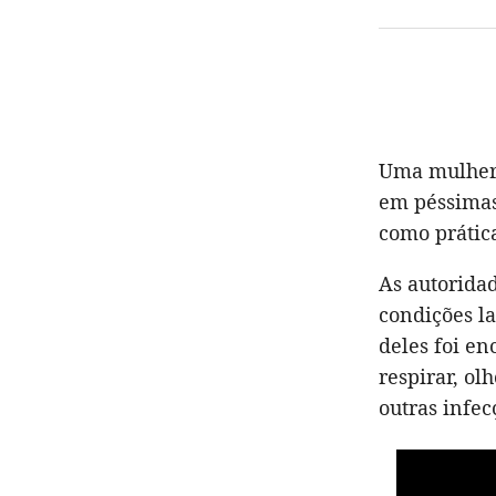
Uma mulher 
em péssimas
como prática
As autorida
condições l
deles foi e
respirar, ol
outras infec