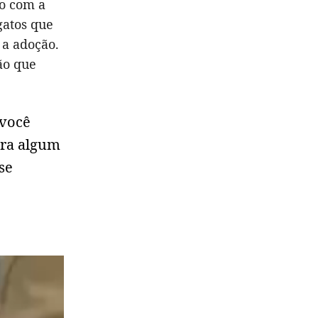
do com a
gatos que
 a adoção.
ão que
 você
tra algum
se