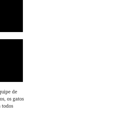
quipe de
s, os gatos
 todos