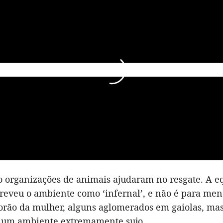
to organizações de animais ajudaram no resgate. A e
reveu o ambiente como ‘infernal’, e não é para meno
orão da mulher, alguns aglomerados em gaiolas, mas
 um ambiente extremamente sujo.