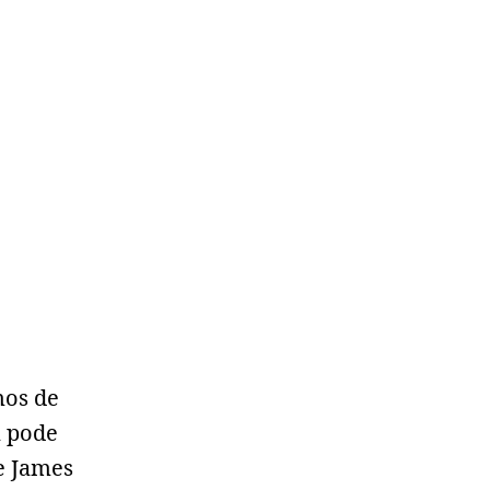
mos de
a pode
e James