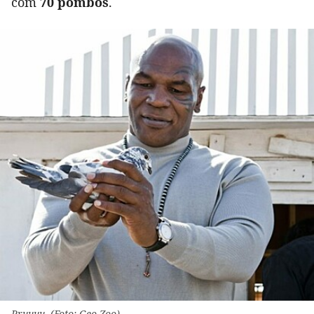
com
70 pombos
.
Pruuuu. (Foto: Geo Zoo)