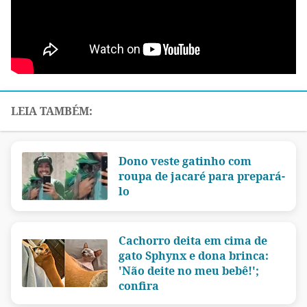
Dono veste gatinho com
roupa de jacaré para prepará-
lo
Cachorro deita em cima de
gato Sphynx e dona brinca:
'Não deite no meu bebê!';
confira