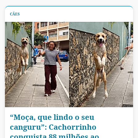
CÃES
“Moça, que lindo o seu
canguru”: Cachorrinho
conquista 88 milhões ao