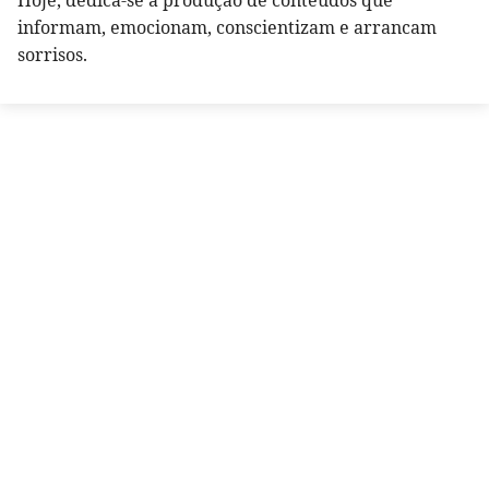
Hoje, dedica-se a produção de conteúdos que
informam, emocionam, conscientizam e arrancam
sorrisos.