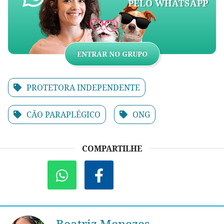
PELO WHATSAPP
ENTRAR NO GRUPO
PROTETORA INDEPENDENTE
CÃO PARAPLÉGICO
ONG
COMPARTILHE
Beatriz Menezes