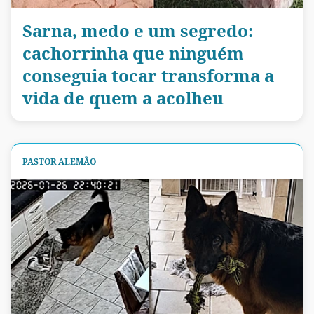
Sarna, medo e um segredo:
cachorrinha que ninguém
conseguia tocar transforma a
vida de quem a acolheu
PASTOR ALEMÃO