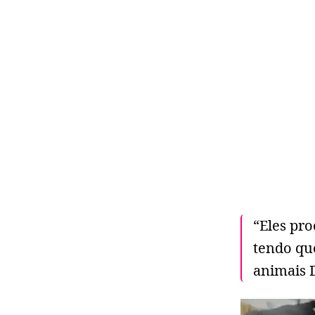
“Eles pr
tendo que
animais 