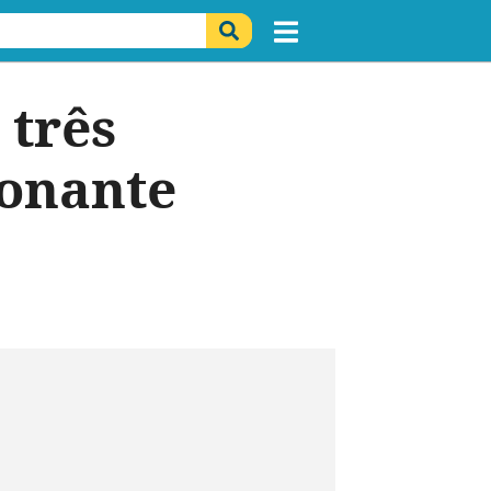
 três
ionante