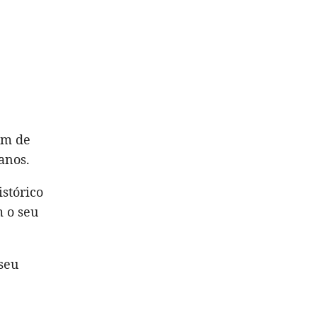
im de
anos.
stórico
m o seu
seu